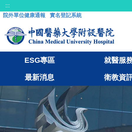
:::
院外單位健康通報
實名登記系統
ESG專區
就醫服
最新消息
衛教資