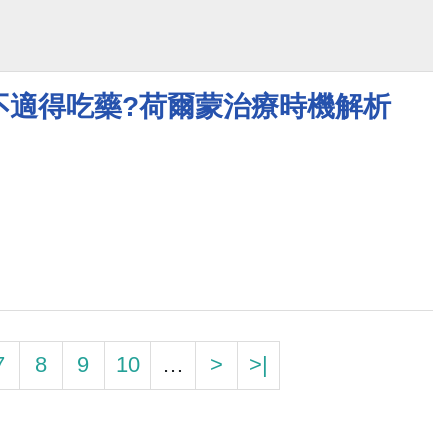
不適得吃藥?荷爾蒙治療時機解析
7
8
9
10
…
>
>|