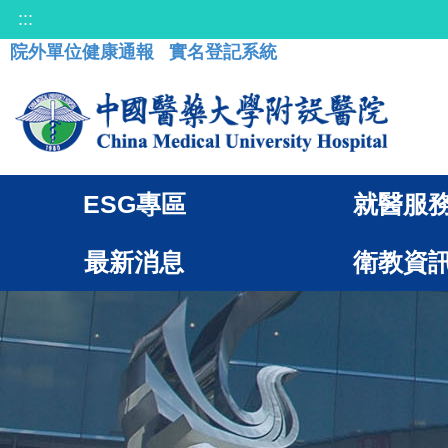
:::
院外單位健康通報
實名登記系統
ESG專區
就醫服
最新消息
衛教資