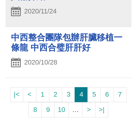
2020/11/24
中西整合團隊包辦肝臟移植一
條龍 中西合璧肝肝好
2020/10/28
|<
<
1
2
3
4
5
6
7
8
9
10
…
>
>|