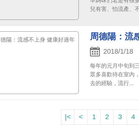
準媽咪們老是有很
兒有害、怕流產、
什麼理由都出來了。
周德陽：流
2018/1/18
每年的元月中旬到
眾多喜歡待在室內
去的經驗，流行...
|<
<
1
2
3
4