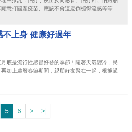
多理由推託，怕打了疫苗反而感冒、怕打針、怕對胎
不願意打國產疫苗、應該不會這麼倒楣得流感等等，
但是，我要再強調一次，流感疫苗真的很...
感不上身 健康好過年
三月底是流行性感冒好發的季節！隨著天氣變冷，民
，再加上農曆春節期間，親朋好友聚在一起，根據過
5
6
>
>|