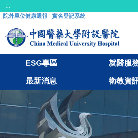
:::
院外單位健康通報
實名登記系統
ESG專區
就醫服
最新消息
衛教資