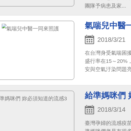
團隊予病患及家...
氣喘兒中醫
2018/3/21
在台灣身受氣喘困
盛行率在15～20
安與空氣汙染問題
給準媽咪們 
2018/3/14
臺灣孕婦的流感疫