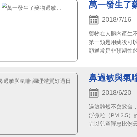
萬一發生了
2018/7/16
藥物在人體內產生
第一類是用藥後可
類通常是非預期性
應。一般的藥物過敏
鼻過敏與氣
2018/6/20
過敏雖然不會致命
浮微粒（PM 2.
尤以兒童罹患比例
約為30-50%，氣喘