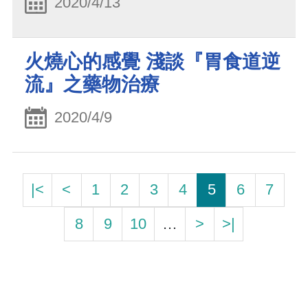
2020/4/13
火燒心的感覺 淺談『胃食道逆
流』之藥物治療
2020/4/9
|<
<
1
2
3
4
5
6
7
8
9
10
…
>
>|