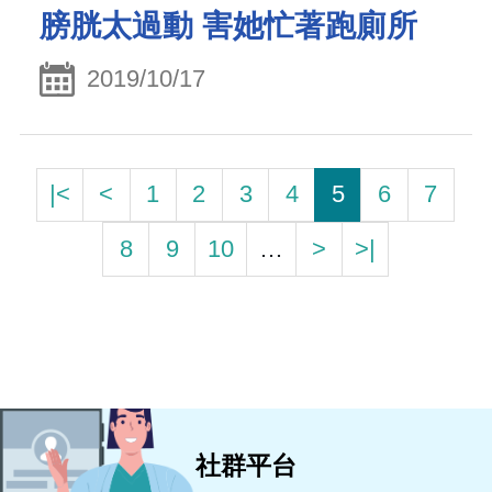
膀胱太過動 害她忙著跑廁所
2019/10/17
|<
<
1
2
3
4
5
6
7
8
9
10
…
>
>|
社群平台