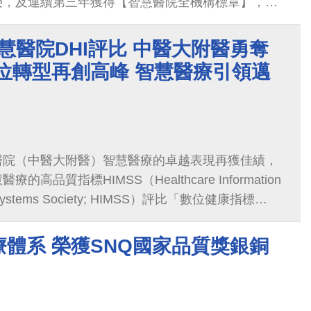
榮，及連續第三年獲得【智慧醫院全機構標章】，整
-鑽石獎】、【傑出醫療類-金獎】、【卓越中心】等
創下了本院歷年的最佳紀錄，展現我們不斷追求醫療
 智慧醫院DHI評比 中醫大附醫勇奪
，進而大幅提升病患照護品質。
位轉型再創高峰 智慧醫療引領邁
醫院（中醫大附醫）智慧醫療的卓越表現再獲佳績，
高品質指標HIMSS（Healthcare Information
 Systems Society; HIMSS）評比「數位健康指標
th Indicator; DHI）」，中醫大附醫榮獲全球冠軍，今年三
陽院長將率隊到美國領獎，是台灣醫界首次在美
體系 榮獲SNQ國家品質獎銀銅
獲全球第一名智慧醫院，為台灣醫界爭光。