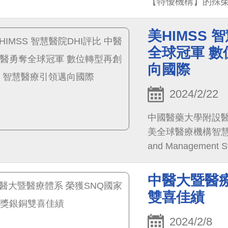
【特優機構】的殊
體囊括【傑出醫療類
35項重量級獎項，
美HIMSS
服務的數位化轉型
全球冠軍 數
向國際
2024/2/22
中國醫藥大學附設
美全球醫療機構智慧醫療的
and Management
（Digital Heal
月中醫大附醫周德
中醫大暨醫療
HIMSS被評選榮
雙喜佳績
2024/2/8