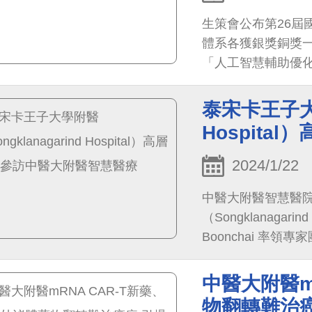
生策會公布第26屆
體系各獲銀獎銅獎
「人工智慧輔助優
理照護服務類-護理
風險健康促進平台
泰宋卡王子大學
Hospit
2024/1/22
中醫大附醫智慧醫
（Songklanagar
Boonchai 率
周德陽院長代表歡
中醫大附醫m
物翻轉難治癌