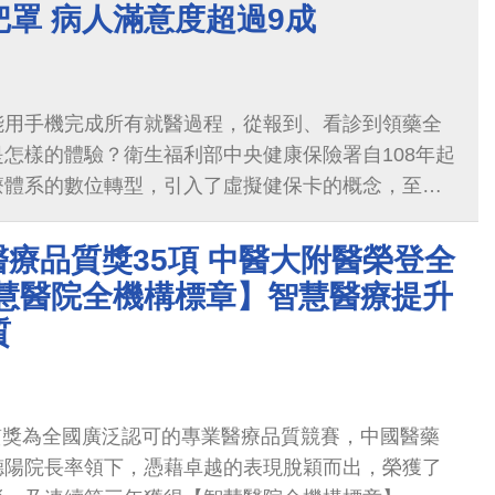
罩 病人滿意度超過9成
MSS 2024年會， 由周德陽院長代表接受表揚。
能用手機完成所有就醫過程，從報到、看診到領藥全
怎樣的體驗？衛生福利部中央健康保險署自108年起
療體系的數位轉型，引入了虛擬健保卡的概念，至今
醫院響應加入。
醫療品質獎35項 中醫大附醫榮登全
智慧醫院全機構標章】智慧醫療提升
質
質獎為全國廣泛認可的專業醫療品質競賽，中國醫藥
德陽院長率領下，憑藉卓越的表現脫穎而出，榮獲了