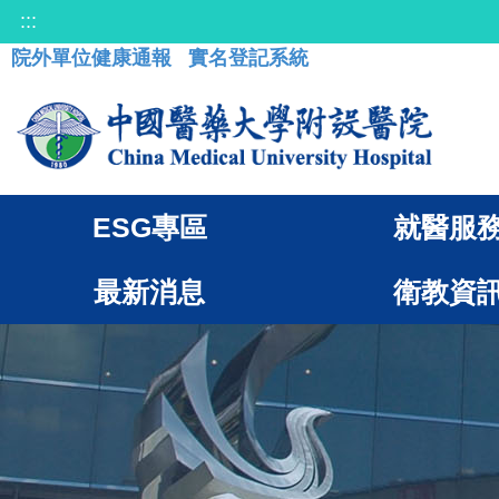
:::
院外單位健康通報
實名登記系統
ESG專區
就醫服
最新消息
衛教資