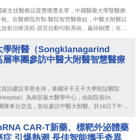
國家生技醫療品質獎獲獎名單，中國醫藥大學暨醫療
一枚。在醫療院所類-醫院智慧醫療組，中醫大附醫以
化放射治療流程-器官自動勾勒系統」贏得銅獎；在護
特色專科組以「接納與陪件-整合實體與線上的精神高
」奪下銀獎。
附醫（Songklanagarind
al）高層率團參訪中醫大附醫智慧醫療
院資訊建設享譽全球，泰國宋卡王子大學附設醫院
ind Hospital）為南部最大醫學中心，由副院長Dr.
領專家團隊來台交流，首站參訪中醫大附醫。於16日下午由
迎泰國參訪團的蒞臨。
RNA CAR-T新藥、標靶外泌體藥
症 引爆熱潮 長佳智能攜手奇異