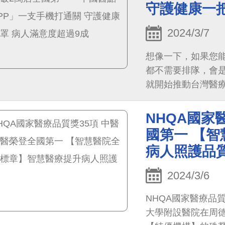
守護健康一把
菁等一行人，出席HI
2024/3/7
想像一下，如果您
都不需要排隊，會是
就開始推動台灣醫
已經有超過330家
NHQA國家
國第一 【
病人照護品
2024/3/6
NHQA國家醫療品
大學附設醫院在周