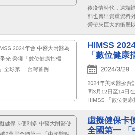
後疫情時代，遠端
部也傳出貴重資料
營帶來巨大的衝擊
院周德陽院長成立
室、工務室、人體
HIMSS 2
網路以及個資保護
「數位健康指
2024/3/29
2024年美國醫療
間3月12日至14
HIMSS 「數位
時榮獲EMRAM Stag
證，也是台灣醫界首
虛擬健保卡
受全球醫界注目。
全國第一 「
室馮文生主任、人