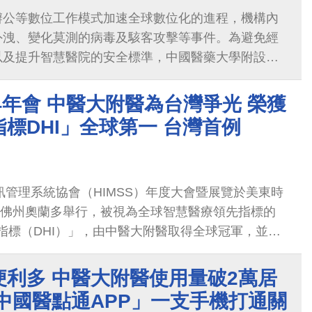
辦公等數位工作模式加速全球數位化的進程，機構內
外洩、變化莫測的病毒及駭客攻擊等事件。為避免經
以及提升智慧醫院的安全標準，中國醫藥大學附設醫
資安推動小組、個資保護小組，並帶領資訊室、醫工
生物資料庫、醫事室等跨領域科室共同努力於資訊、
024年會 中醫大附醫為台灣爭光 榮獲
等三大安全領域。
標DHI」全球第一 台灣首例
資訊管理系統協會（HIMSS）年度大會暨展覽於美東時
日在佛州奧蘭多舉行，被視為全球智慧醫療領先指標的
健康指標（DHI）」，由中醫大附醫取得全球冠軍，並同
e 7再認證、INFRAM Stage 7與AMAM Stage 6之認
次在美HIMSS被評選榮獲全球第一名智慧醫院，廣
便利多 中醫大附醫使用量破2萬居
周德陽院長率領一般內科白培英主任、數位轉型辦公
中國醫點通APP」一支手機打通關
工智慧中心王韋竣副主任，以及及資深臨床藥師何虂