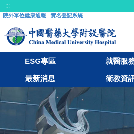
:::
院外單位健康通報
實名登記系統
ESG專區
就醫服
最新消息
衛教資