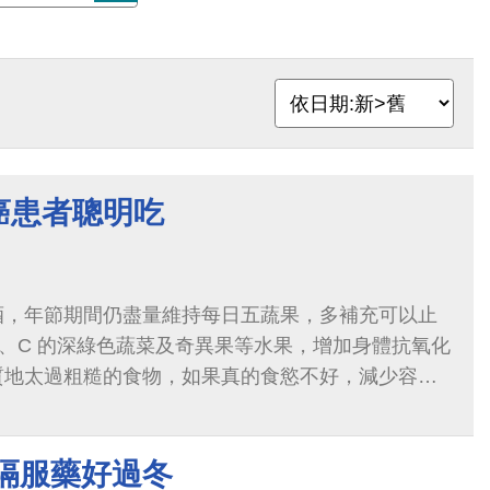
癌患者聰明吃
酒，年節期間仍盡量維持每日五蔬果，多補充可以止
、C 的深綠色蔬菜及奇異果等水果，增加身體抗氧化
質地太過粗糙的食物，如果真的食慾不好，減少容易
牛奶、地瓜等食物，也可以改用少量多餐...
間隔服藥好過冬