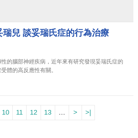
妥瑞兒 談妥瑞氏症的行為治療
傳性的腦部神經疾病，近年來有研究發現妥瑞氏症的
胺受體的高反應性有關。
10
11
12
13
…
>
>|