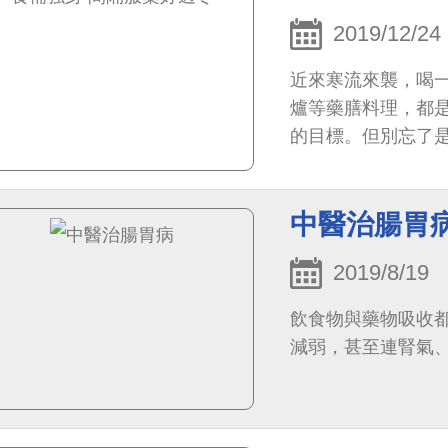
2019/12/24
近來寒流來襲，喝
爐等藥膳料理，都
的目標。但別忘了
導致藥效過強或減
風險喔！
中醫治腸胃
2019/8/19
飲食物與藥物吸收
減弱，甚至連腎氣