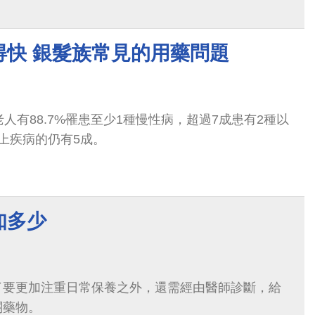
得快 銀髮族常見的用藥問題
老人有88.7%罹患至少1種慢性病，超過7成患有2種以
上疾病的仍有5成。
知多少
了要更加注重日常保養之外，還需經由醫師診斷，給
關藥物。