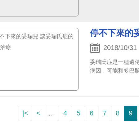
停不下來的
2018/10/31
妥瑞氏症是一種遺
病因，可能和多巴
|<
<
…
4
5
6
7
8
9