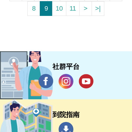
8
9
10
11
>
>|
社群平台
到院指南