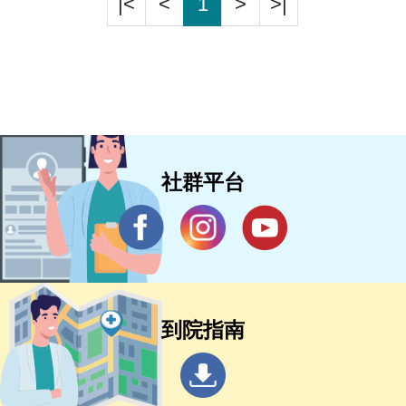
|<
<
1
>
>|
社群平台
到院指南