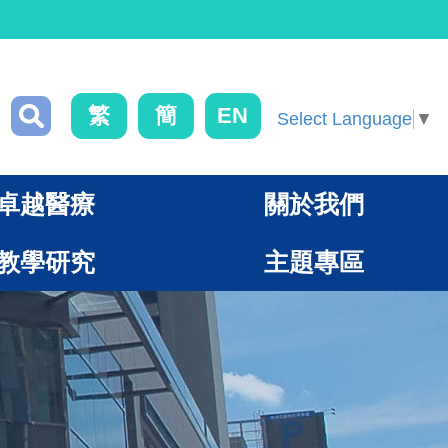
繁
簡
EN
Select Language
▼
卓越醫療
關於我們
教學研究
主題專區