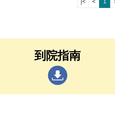
|<
<
1
到院指南