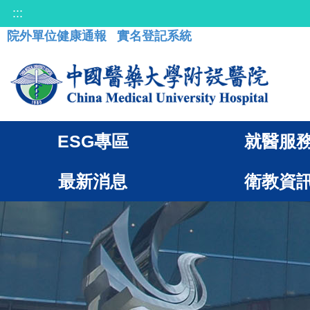
:::
院外單位健康通報
實名登記系統
ESG專區
就醫服
最新消息
衛教資