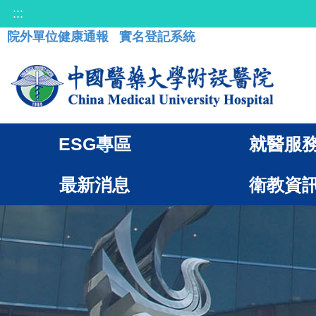
:::
院外單位健康通報
實名登記系統
ESG專區
就醫服
最新消息
衛教資