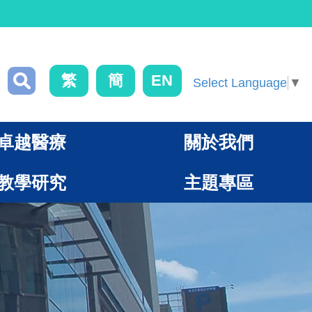
繁
簡
EN
Select Language
▼
卓越醫療
關於我們
教學研究
主題專區