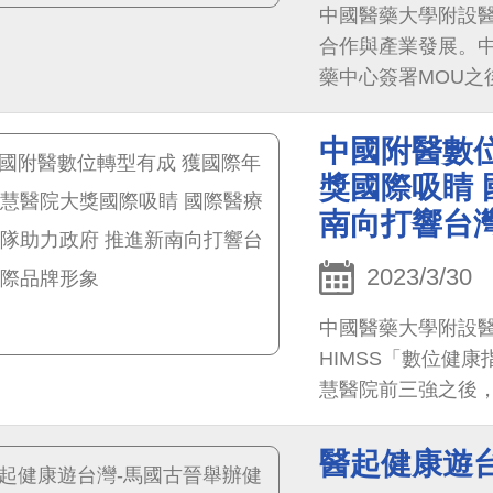
中國醫藥大學附設
合作與產業發展。
藥中心簽署MOU
衛廠商到古晉，5月13日
Smart Healthcare
中國附醫數
請馬國醫療專業人
獎國際吸睛 
密-腦癌細胞治療
南向打響台
供來台健檢與就醫
2023/3/30
中國醫藥大學附設
HIMSS「數位健康指標（
慧醫院前三強之後，今再獲
「年度智慧醫院the Smar
一獲獎醫院，再度
醫起健康遊
對政府力推醫衛新