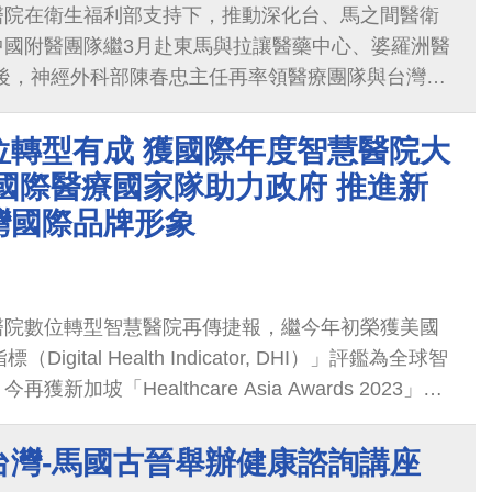
醫院在衛生福利部支持下，推動深化台、馬之間醫衛
中國附醫團隊繼3月赴東馬與拉讓醫藥中心、婆羅洲醫
之後，神經外科部陳春忠主任再率領醫療團隊與台灣醫
上午於pullman酒店，舉辦「Malaysia-Taiwan
 Forum for the Treatment of Brain Tumor」研討會，邀
位轉型有成 獲國際年度智慧醫院大
士參與；也於當日下午，舉辦對象為一般民眾的「揭
國際醫療國家隊助力政府 推進新
與再生美容」健康講座，提高當地民眾健康識能，並提
灣國際品牌形象
的新選擇。
醫院數位轉型智慧醫院再傳捷報，繼今年初榮獲美國
Digital Health Indicator, DHI）」評鑑為全球智
新加坡「Healthcare Asia Awards 2023」的
t Hospital Initiative of the Year」獎，為台灣唯
打響台灣國際醫療的國際品牌知名度與卓越形象，更
台灣-馬國古晉舉辦健康諮詢講座
南向計畫的成果奠定指標意義。