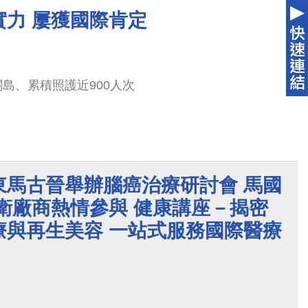
22年，臺中市與關島締結姊妹市協定，關島成為臺中
實力 屢獲國際肯定
發揮醫療外交軟實力與「Taiwan is Helping」的
島、累積照護近900人次
東馬古晉舉辦腦癌治療研討會 馬國
衛廠商熱情參與 健康講座－揭密
療與再生美容 一站式服務國際醫療