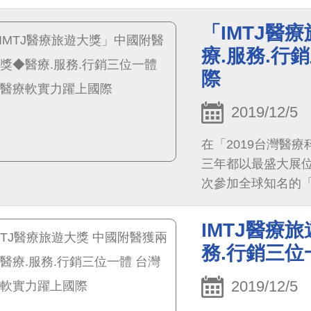
大殊榮後，今年中
雜誌(IMTJ)肯定
「IMTJ醫
療.服務.行
際
2019/12/5
在「2019台灣醫
三年都以最盛大展
次參加全球知名的「國際
Travel Awar
人專科中心」兩項
IMTJ醫療
務.行銷三位
2019/12/5