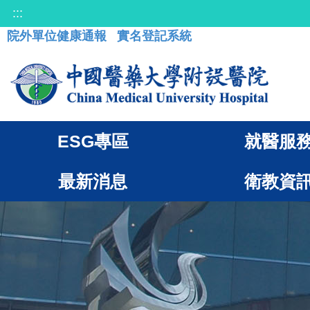
:::
院外單位健康通報
實名登記系統
ESG專區
就醫服
最新消息
衛教資