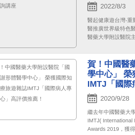
2022/8/3
醫起健康遊台灣-重難
醫推廣世界級特色醫療
醫藥大學附設醫院
砂拉越留臺同學會古
19日（星期五）晚上7:3
賀！中國醫
行。 廣大關心健
牌－中國醫藥大學
學中心」 
界級，治療重難罕症
IMTJ「國
療服務，推廣到砂拉
辦一場「醫起健康
2020/9/28
群，就尖端特色醫
繼去年中國醫藥大
四大面向，與民眾
IMTJ( Internationa
Awards 201