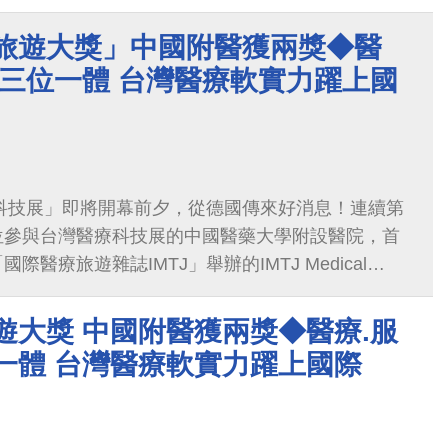
國附醫「國際代謝形體醫學中心」再次獲得醫療旅遊
，為台灣奪下IMTJ「國際病人專科中心」
療旅遊大獎」中國附醫獲兩獎◆醫
銷三位一體 台灣醫療軟實力躍上國
療科技展」即將開幕前夕，從德國傳來好消息！連續第
位參與台灣醫療科技展的中國醫藥大學附設醫院，首
醫療旅遊雜誌IMTJ」舉辦的IMTJ Medical
ds 2019，中國附醫一舉拿下「最佳行銷策略」、「國際病
大獎
旅遊大獎 中國附醫獲兩獎◆醫療.服
一體 台灣醫療軟實力躍上國際