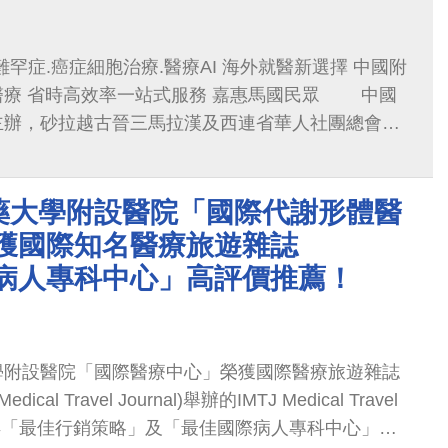
罕症.癌症細胞治療.醫療AI 海外就醫新選擇 中國附
 省時高效率一站式服務 嘉惠馬國民眾 中國
主辦，砂拉越古晉三馬拉漢及西連省華人社團總會及
晉分會協辦“醫起健康遊台灣”諮詢講座會2022年8月
0，於馬來西亞古晉 Lot 10 Boutique Hotel舉
藥大學附設醫院「國際代謝形體醫
康的馬來西亞民眾，有福了！台灣國際醫療領導品
附設醫院（中國附醫）在台灣政府支持下，首度將世
榮獲國際知名醫療旅遊雜誌
、癌症細胞治療、醫療AI的尖端醫療技術與國際醫
際病人專科中心」高評價推薦！
越、沙巴地區。中國附醫將於19日，首次於古晉舉
遊台灣」健康諮詢講座，由中國附醫四位醫師、專家
療、癌症細胞治療、幹細胞健康應用與赴台就醫服務
學附設醫院「國際醫療中心」榮獲國際醫療旅遊雜誌
面對面分享。
l Medical Travel Journal)舉辦的IMTJ Medical Travel
9，獲得「最佳行銷策略」及「最佳國際病人專科中心」兩