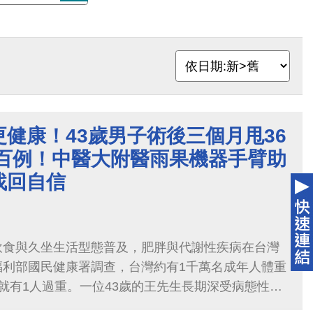
健康！43歲男子術後三個月甩36
百例！中醫大附醫雨果機器手臂助
找回自信
飲食與久坐生活型態普及，肥胖與代謝性疾病在台灣
福利部國民健康署調查，台灣約有1千萬名成年人體重
就有1人過重。一位43歲的王先生長期深受病態性肥
178公斤、BMI達56.1，並合併糖尿病、高血脂及