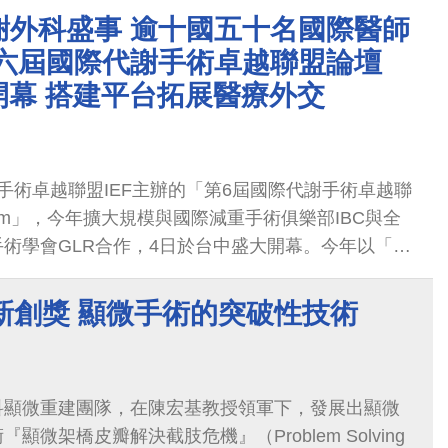
症，需長期服藥控制。他坦言：「以前爬個樓梯就喘
謝外科盛事 逾十國五十名國際醫師
時，家人也常常擔心我呼吸中止，生活品質真的很
第六屆國際代謝手術卓越聯盟論壇
um開幕 搭建平台拓展醫療外交
手術卓越聯盟IEF主辦的「第6屆國際代謝手術卓越聯
Forum」，今年擴大規模與國際減重手術俱樂部IBC與全
術學會GLR合作，4日於台中盛大開幕。今年以「減
challenger & Champion」為題，舉辦包含減重代
工作坊、大師腹腔鏡微創手術演講與肥胖醫學治療討
新創獎 顯微手術的突破性技術
來自西班牙Antonio Torres、日本Kasama
斯坦Imran Abbas等歐洲、亞洲減重代謝內外科重量級醫
者與會議座長，吸引逾兩百名國際人士參加，盛況空
科顯微重建團隊，在陳宏基教授領軍下，發展出顯微
顯微架橋皮瓣解決截肢危機』（Problem Solving