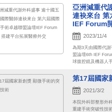
嚴重睡眠呼吸中止
亞洲減重代
得厲害，晚上睡覺
連袂來台 
差。」
IEF For
2023/11/4
為期3天由國際代謝
盟論壇6th IEF 
球腹腔鏡及機器人手
重治療之誰與爭鋒The 
謝手術及內科治療
第17屆國家
論等一系列研討活動，有
Kazunori、巴基
2021/3/2
師參加，及擔任講
本院外科部整形外
前。
重建手術突破性技術『