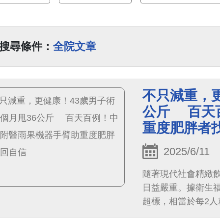
搜尋條件：
全院文章
不只減重，更
公斤 百天
重度肥胖者
2025/6/11
隨著現代社會精緻
日益嚴重。據衛生
超標，相當於每2人
胖所苦，術前體重高達