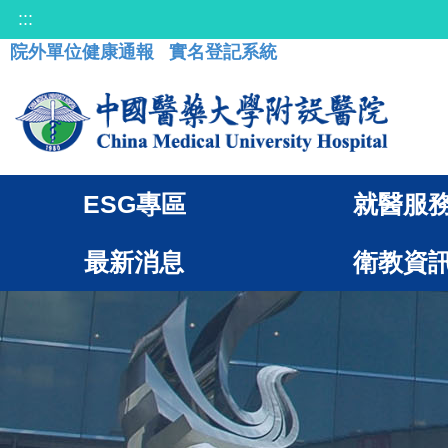
:::
院外單位健康通報
實名登記系統
ESG專區
就醫服
最新消息
衛教資