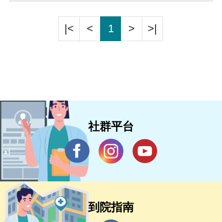
|<
<
1
>
>|
社群平台
到院指南