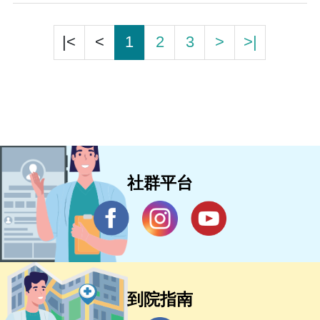
|<
<
1
2
3
>
>|
社群平台
到院指南