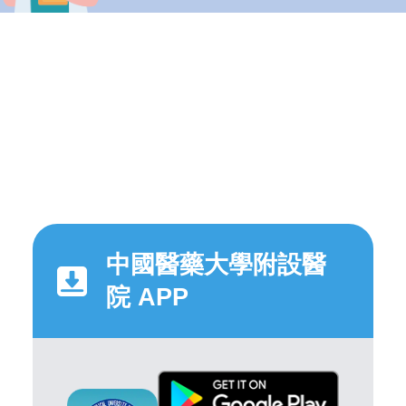
中國醫藥大學附設醫
院 APP