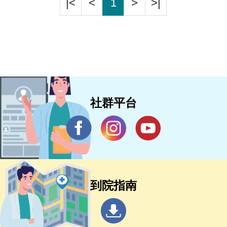
|<
<
1
>
>|
社群平台
到院指南