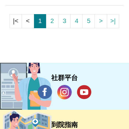
|<
<
1
2
3
4
5
>
>|
社群平台
到院指南