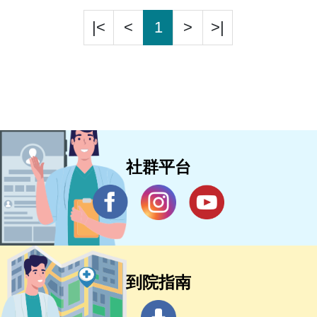
|<
<
1
>
>|
社群平台
到院指南