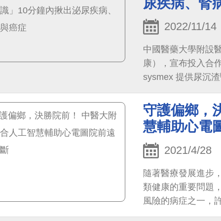
尿疾病、腎
2022/11/14
中國醫藥大學附設醫
康），宣布投入合
sysmex 提供尿
sysmex醫學集
記。
守護偏鄉，
慧輔助心電
2021/4/28
隨著醫療發展進步
類健康的重要問題，其中心
風險的病症之一，
心肌梗塞患者是臨