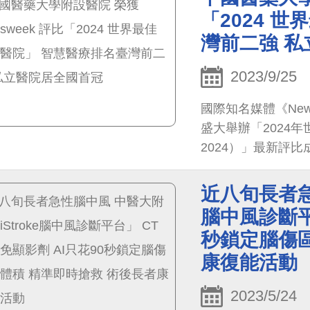
「2024 
灣前二強 
2023/9/25
國際知名媒體《New
盛大舉辦「2024年世界最
2024）」最新評
設醫院上榜，獲選
療頂尖大獎:「2023 H
近八旬長者急
Excellence
腦中風診斷平
智慧醫院前330強
秒鎖定腦傷區
康復能活動
2023/5/24