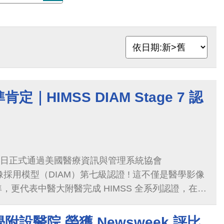
｜HIMSS DIAM Stage 7 認
8)日正式通過美國醫療資訊與管理系統協會
像採用模型（DIAM）第七級認證 ! 這不僅是醫學影像
，更代表中醫大附醫完成 HIMSS 全系列認證，在智
都獲得國際級肯定，這一張完整的「滿貫證書」，象
、影像醫學、臨床應用 上皆已達到世界級水準。
設醫院 榮獲 Newsweek 評比