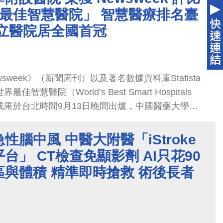
世界最佳智慧醫院」 智慧醫療排名臺
私立醫院居全國首冠
sweek》（新聞周刊）以及著名數據資料庫Statista
佳智慧醫院（World’s Best Smart Hospitals
比成果於台北時間9月13日晚間出爐，中國醫藥大學附
全球最佳智慧醫院。這也是今年六月榮獲國際智慧醫
IMSS戴維斯卓越獎( HIMSS Davies Award of
性腦中風 中醫大附醫「iStroke
)」之後，中醫大附醫再獲全球醫療專家評選，榮獲世界頂尖
台」 CT檢查免顯影劑 AI只花90
，臺灣名列前二，私立醫院龍頭寶座，位居第一。
與體積 精準即時搶救 術後長者