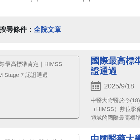
搜尋條件：
全院文章
國際最高標準肯定
證通過
2025/9/18
中醫大附醫於今(1
（HIMSS）數位影
領域的國際最高標準
慧醫療的每個面向
徵我們在 智慧醫療
中國醫藥大學附