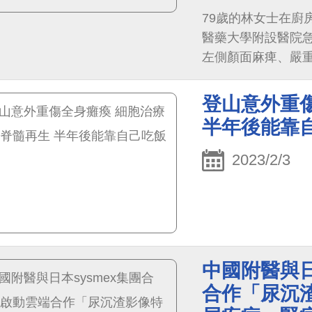
79歲的林女士在廚
醫藥大學附設醫院
左側顏面麻痺、嚴
圍腦中風，需要立
積，中醫大附醫專家團
登山意外重
CT, NCCT）
半年後能靠
劑進行腦部灌流掃描（C
範圍；為避免長者
2023/2/3
評估的準確性，中
「iStroke腦中
CT腦部影像，並
區域落點與體積，
風，結合後續AI分
中國附醫與日
助醫師判斷其治療
合作「尿沉