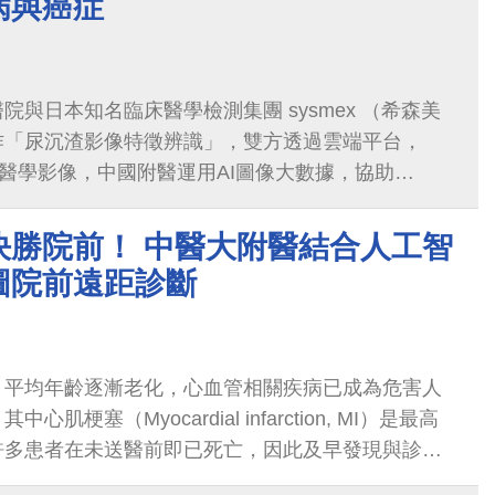
病與癌症
院與日本知名臨床醫學檢測集團 sysmex （希森美
作「尿沉渣影像特徵辨識」，雙方透過雲端平台，
沉渣醫學影像，中國附醫運用AI圖像大數據，協助
團就其檢體影像上，找出難以辨識的疾病特徵並加以標
決勝院前！ 中醫大附醫結合人工智
圖院前遠距診斷
，平均年齡逐漸老化，心血管相關疾病已成為危害人
肌梗塞（Myocardial infarction, MI）是最高
許多患者在未送醫前即已死亡，因此及早發現與診斷
床上非常重要的議題。