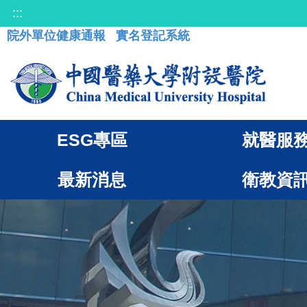
:::
院外單位健康通報
實名登記系統
ESG專區
就醫服
最新消息
衛教資