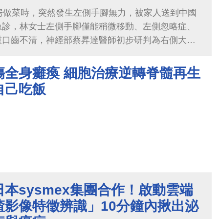
房做菜時，突然發生左側手腳無力，被家人送到中國
急診，林女士左側手腳僅能稍微移動、左側忽略症、
重口齒不清，神經部蔡昇達醫師初步研判為右側大範
即進行電腦斷層掃描，幫助找到腦部受損位置與面
隊先以無顯影劑的腦部斷層影像（Non-contrast
傷全身癱瘓 細胞治療逆轉脊髓再生
確認林女士損傷狀況，接著跳開一般傳統途徑：以注射顯影
自己吃飯
T perfusion, CTP）來幫助判斷腦中風位置與其
施打顯影劑可能突發的健康風險，以及加速醫師臨床
醫大附醫專家團隊隨即啟動人工智慧中心開發的
風診斷平台」，運用AI大數據建構的人工智慧模型，分析
模擬其施打顯影劑後的影像，來預測林女士損傷的腦部
診斷出林女士為右側中大腦動脈阻塞導致缺血性腦中
析CTP得到的可救治區域與不可救治區域等資訊，輔
本sysmex集團合作！啟動雲端
成效。
渣影像特徵辨識」10分鐘內揪出泌