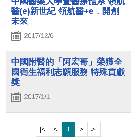
中國醫藥大學暨醫療體系 領航
醫(e)新世紀 領航醫+e，開創
未來
2017/12/6
中國附醫的「阿宏哥」榮獲全
國衛生福利志願服務 特殊貢獻
獎
2017/1/1
|<
<
1
>
>|