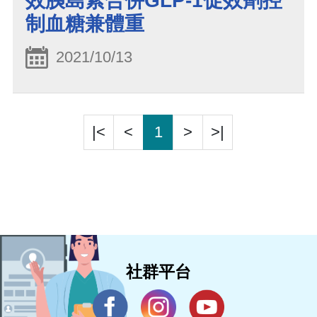
效胰島素合併GLP-1促效劑控
制血糖兼體重
2021/10/13
|<
<
1
>
>|
社群平台