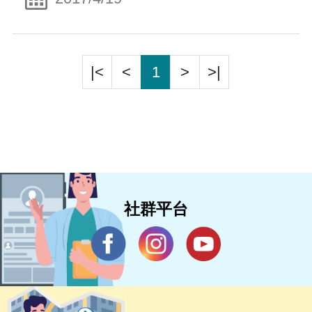
|<
<
1
>
>|
社群平台