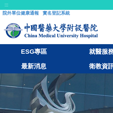
:::
院外單位健康通報
實名登記系統
ESG專區
就醫服
最新消息
衛教資