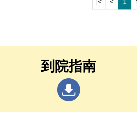
|<
<
1
到院指南