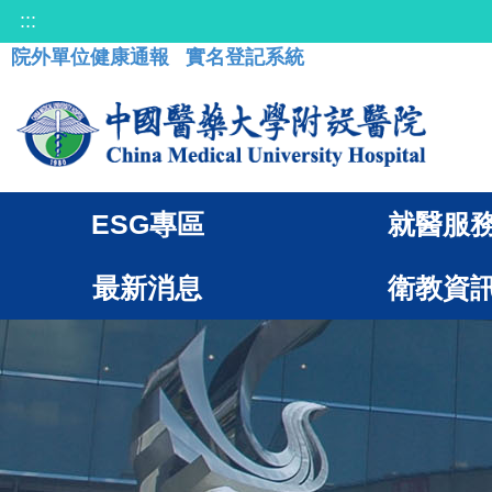
:::
院外單位健康通報
實名登記系統
ESG專區
就醫服
最新消息
衛教資