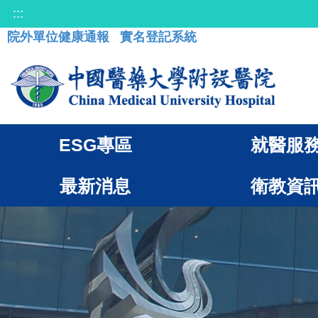
:::
院外單位健康通報
實名登記系統
ESG專區
就醫服
最新消息
衛教資