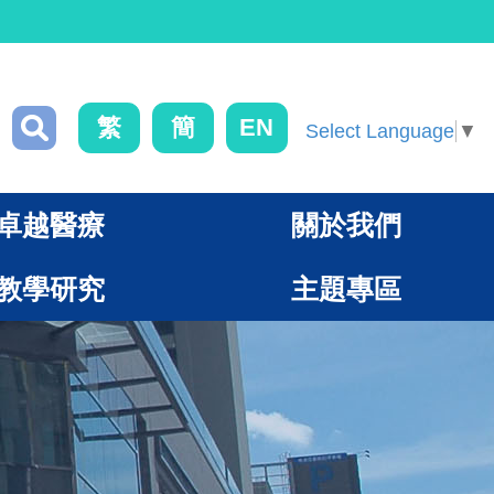
繁
簡
EN
Select Language
▼
卓越醫療
關於我們
教學研究
主題專區