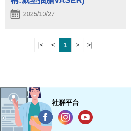
稱:威塑抽脂VASER)
2025/10/27
|<
<
1
>
>|
社群平台