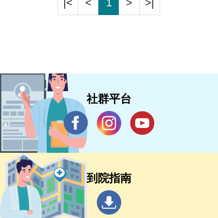
|<
<
1
>
>|
社群平台
到院指南