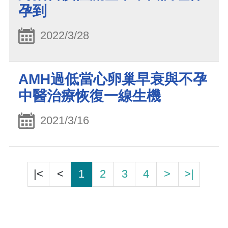
孕到
2022/3/28
AMH過低當心卵巢早衰與不孕
中醫治療恢復一線生機
2021/3/16
|<
<
1
2
3
4
>
>|