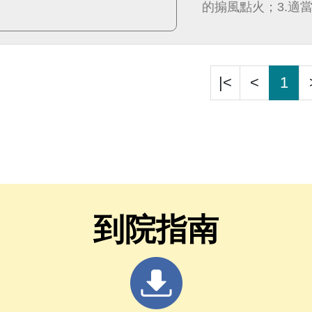
的搧風點火；3.適
使其燃燒不斷。
|<
<
1
到院指南