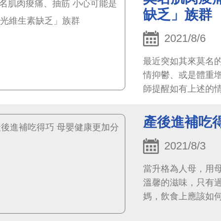
缺乏」族群
2021/8/6
最近突如其來莫名
情抑鬱、或是體重增
師提醒如有上述的情
產後進補吃
2021/8/3
當升格為人母，用
溫馨的滋味，只有
媽，飲食上應該如
呢？