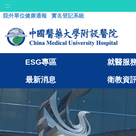
:::
院外單位健康通報
實名登記系統
ESG專區
就醫服
最新消息
衛教資