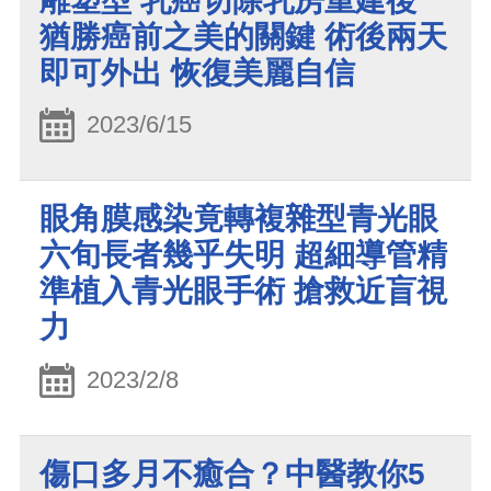
雕塑型 乳癌切除乳房重建後
猶勝癌前之美的關鍵 術後兩天
即可外出 恢復美麗自信
2023/6/15
眼角膜感染竟轉複雜型青光眼
六旬長者幾乎失明 超細導管精
準植入青光眼手術 搶救近盲視
力
2023/2/8
傷口多月不癒合？中醫教你5