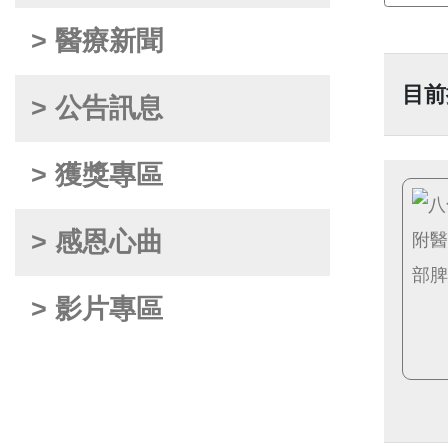
> 醫療新聞
目前
> 公告訊息
> 獲獎專區
> 感恩心曲
> 影片專區