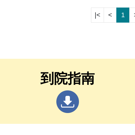
惡化與轉移，
|<
<
1
到院指南