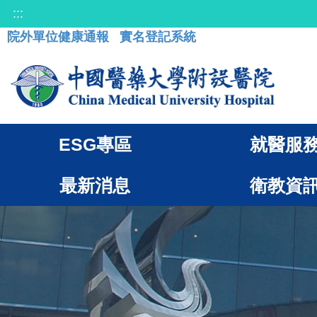
:::
院外單位健康通報
實名登記系統
ESG專區
就醫服
最新消息
衛教資