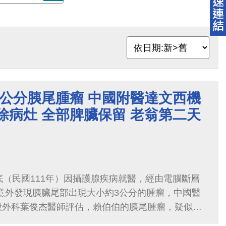
3公分胰尾腫瘤 中國附醫達文西機
除病灶 全部脾臟保留 老翁第二天
底（民國111年）因攝護腺疾病就醫，經由電腦斷層
意外發現胰臟尾部出現大小約3公分的腫瘤，中國醫
般外科葉俊杰醫師評估，賴伯伯的胰尾腫瘤，疑似為
移性癌，雖然現階段無任何不適，但是胰尾腫瘤可能