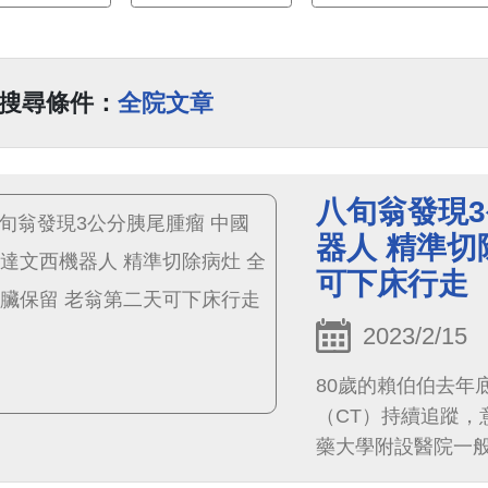
搜尋條件：
全院文章
八旬翁發現
器人 精準切
可下床行走
2023/2/15
80歲的賴伯伯去年
（CT）持續追蹤，
藥大學附設醫院一
神經內分泌瘤或轉