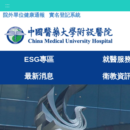
:::
院外單位健康通報
實名登記系統
ESG專區
就醫服
最新消息
衛教資