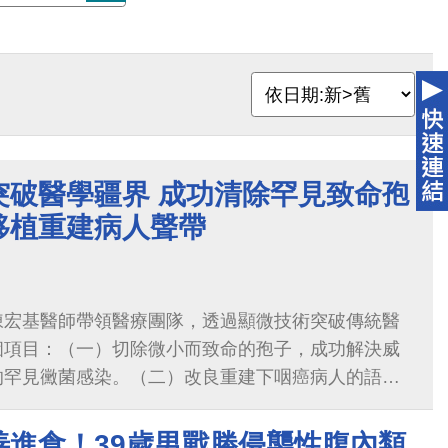
突破醫學疆界 成功清除罕見致命孢
移植重建病人聲帶
陳宏基醫師帶領醫療團隊，透過顯微技術突破傳統醫
個項目：（一）切除微小而致命的孢子，成功解決威
的罕見黴菌感染。（二）改良重建下咽癌病人的語音
重建發聲器時，經由神經吻合，把本來不受控制的平
的肌肉，成功改善病人的語音功能。
善進食！39歲男戰勝侵襲性腹內類