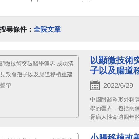
搜尋條件：
全院文章
以顯微技術
子以及腸道
2022/6/29
中國附醫整形外科
學的疆界，包括兩
脅病人性命逾四年
功能，用腸道移植
滑肌變成可受控制
小腸移植改