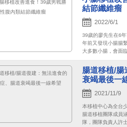
結節纖維瘤
2022/6/1
39歲的廖先生在6
年前又發現小腸腸
大多數小腸，會面
導致的腹內膿瘍，
小腸移植團隊是否
腸道移植/
衰竭最後一
2021/11/9
本移植中心為全台
腸道移植團隊成員
隊，團隊負責人許