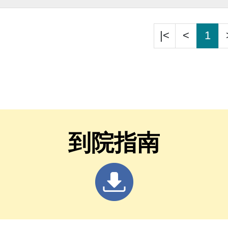
全器官移植技術及術後
|<
<
1
到院指南