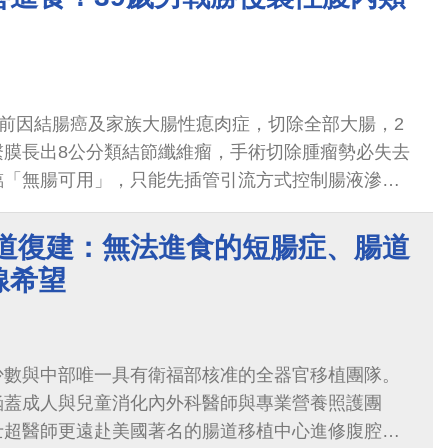
年前因結腸癌及家族大腸性瘜肉症，切除全部大腸，2
繫膜長出8公分類結節纖維瘤，手術切除腫瘤勢必失去
臨「無腸可用」，只能先插管引流方式控制腸液滲漏
必須減少食量，導致體重減輕，所幸其主治醫師詢問
有小腸移植的機會，才為廖先生找到一絲曙光
腸道復建：無法進食的短腸症、腸道
線希望
少數與中部唯一具有衛福部核准的全器官移植團隊。
涵蓋成人與兒童消化內外科醫師與專業營養照護團
士超醫師更遠赴美國著名的腸道移植中心進修腹腔內