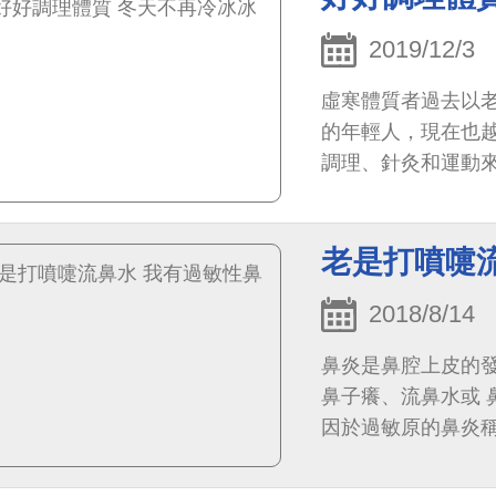
2019/12/3
虛寒體質者過去以
的年輕人，現在也
調理、針灸和運動
少生活的樂趣喔！
老是打噴嚏
2018/8/14
鼻炎是鼻腔上皮的
鼻子癢、流鼻水或
因於過敏原的鼻炎
為非過敏性鼻炎。