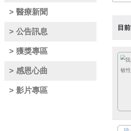
> 醫療新聞
目前
> 公告訊息
> 獲獎專區
> 感恩心曲
> 影片專區