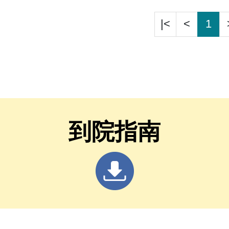
|<
<
1
到院指南