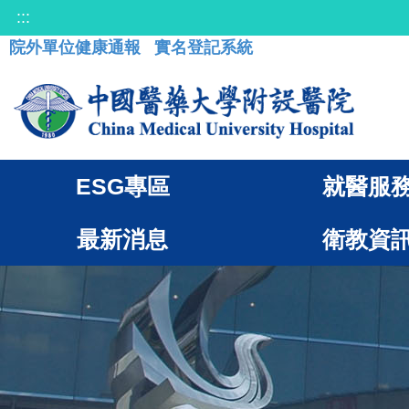
:::
院外單位健康通報
實名登記系統
ESG專區
就醫服
最新消息
衛教資