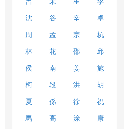
呂
宋
巫
李
沈
谷
辛
卓
周
孟
宗
杭
林
花
邵
邱
侯
南
姜
施
柯
段
洪
胡
夏
孫
徐
祝
馬
高
涂
康