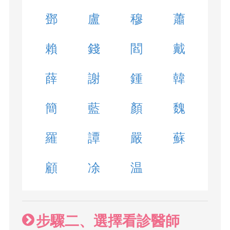
鄧
盧
穆
蕭
賴
錢
閻
戴
薛
謝
鍾
韓
簡
藍
顏
魏
羅
譚
嚴
蘇
顧
凃
温
步驟二、選擇看診醫師