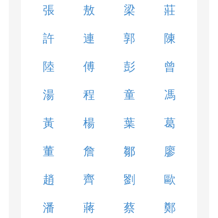
張
敖
梁
莊
許
連
郭
陳
陸
傅
彭
曾
湯
程
童
馮
黃
楊
葉
葛
董
詹
鄒
廖
趙
齊
劉
歐
潘
蔣
蔡
鄭