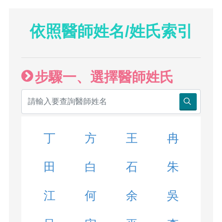
依照醫師姓名/姓氏索引
步驟一、選擇醫師姓氏
丁
方
王
冉
田
白
石
朱
江
何
余
吳