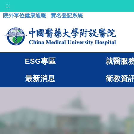
:::
院外單位健康通報
實名登記系統
ESG專區
就醫服
最新消息
衛教資