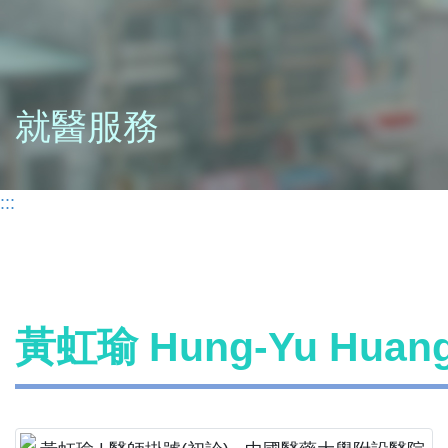
就醫服務
:::
黃虹瑜 Hung-Yu Hua