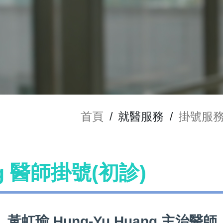
首頁
/
就醫服務
/
掛號服
ng 醫師掛號(初診)
黃虹瑜 Hung-Yu Huang 主治醫師