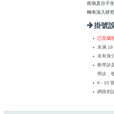
疾病及分子
轉有深入研
掛號
已完成
未滿 1
未有身
教學診
學診，
6 - 1
網路初