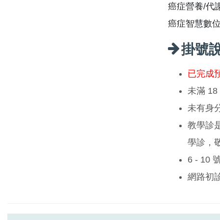
癌症營養/代
癌症智慧數
掛號
已完成
未滿 1
未有身
教學診
學診，
6 - 1
網路初