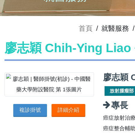
首頁
/
就醫服務
/
廖志穎 Chih-Ying Li
廖志穎 C
放射腫瘤部
專長
複診掛號
詳細介紹
癌症放射治
癌症整合輔