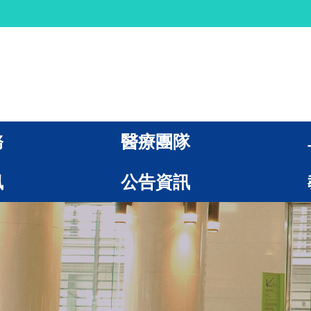
務
醫療團隊
訊
公告資訊