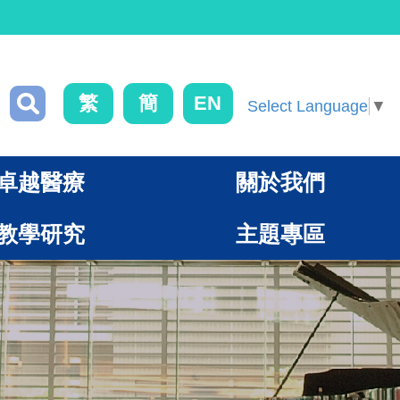
繁
簡
EN
Select Language
▼
卓越醫療
關於我們
教學研究
主題專區