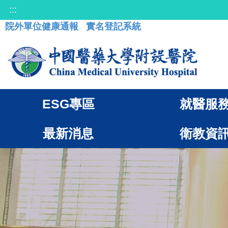
:::
院外單位健康通報
實名登記系統
ESG專區
就醫服
最新消息
衛教資