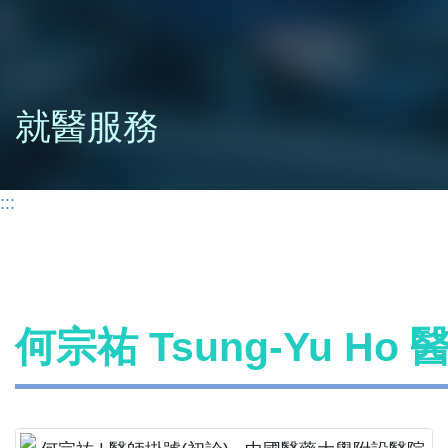
就醫服務
:::
何宗祐 Tsung-Yu Ho