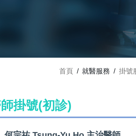
首頁
/
就醫服務
/
掛號
 醫師掛號(初診)
何宗祐 Tsung-Yu Ho 主治醫師