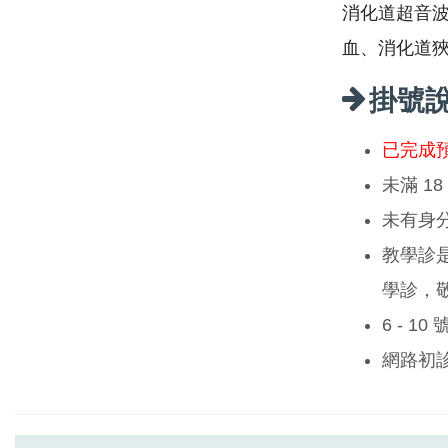
消化道超音波
血、消化道狹
掛號
已完成
未滿 1
未有身
教學診
學診，
6 - 1
網路初