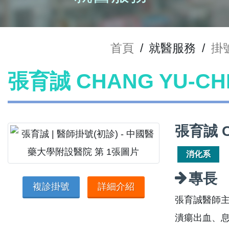
首頁
/
就醫服務
/
掛
張育誠 CHANG YU-C
張育誠 C
消化系
專長
複診掛號
詳細介紹
張育誠醫師主
潰瘍出血、息