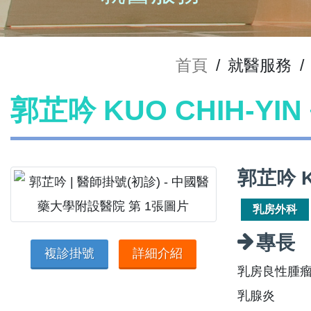
首頁
/
就醫服務
/
郭芷吟 KUO CHIH-YI
郭芷吟 K
乳房外科
專長
複診掛號
詳細介紹
乳房良性腫
乳腺炎