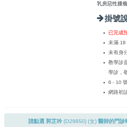
乳房惡性腫
掛號
已完成
未滿 1
未有身
教學診
學診，
6 - 1
網路初