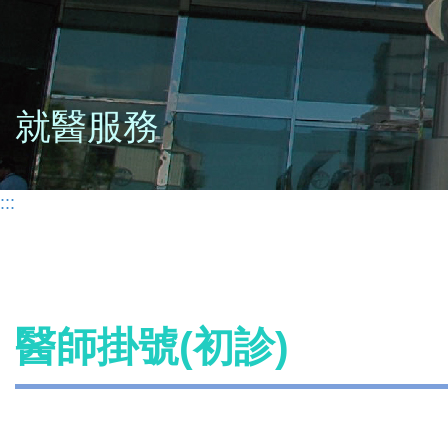
就醫服務
:::
醫師掛號(初診)