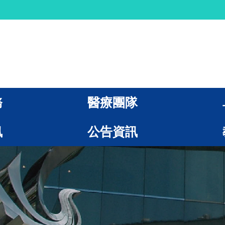
務
醫療團隊
訊
公告資訊