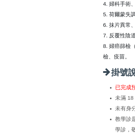
4. 婦科手
5. 荷爾蒙失
6. 抹片異
7. 反覆性
8. 婦癌篩
檢、疫苗。
掛號
已完成
未滿 1
未有身
教學診
學診，