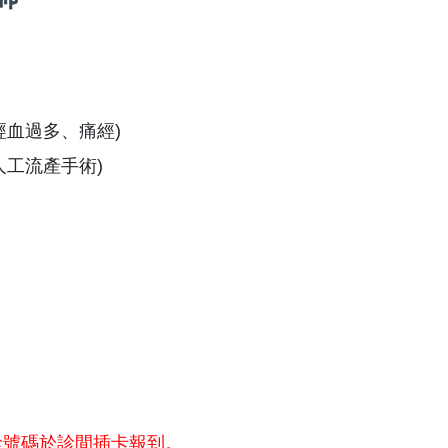
經血過多、痛經)
人工流產手術)
療
診號碼於診間插卡報到。