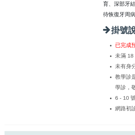
育、深部牙
待恢復牙周
掛號
已完成
未滿 1
未有身
教學診
學診，
6 - 1
網路初