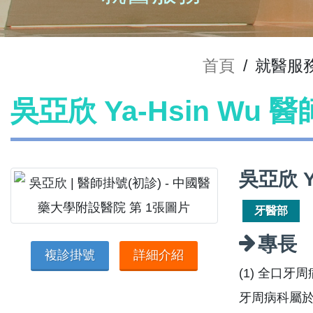
首頁
/
就醫服
吳亞欣 Ya-Hsin Wu 
吳亞欣 Y
牙醫部
專長
複診掛號
詳細介紹
(1) 全口牙
牙周病科屬