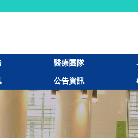
務
醫療團隊
訊
公告資訊