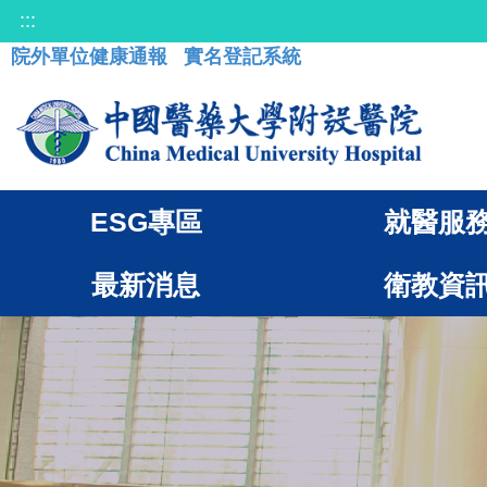
:::
院外單位健康通報
實名登記系統
ESG專區
就醫服
最新消息
衛教資