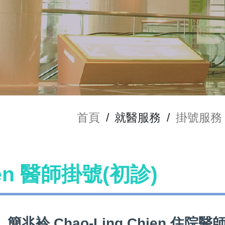
首頁
/
就醫服務
/
掛號服務
ien 醫師掛號(初診)
簡兆袊 Chao-Ling Chien 住院醫