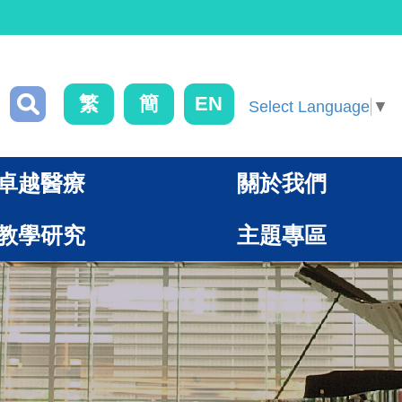
繁
簡
EN
Select Language
▼
卓越醫療
關於我們
教學研究
主題專區