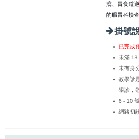
瀉、胃食道
的腸胃科檢
掛號
已完成
未滿 1
未有身
教學診
學診，
6 - 1
網路初