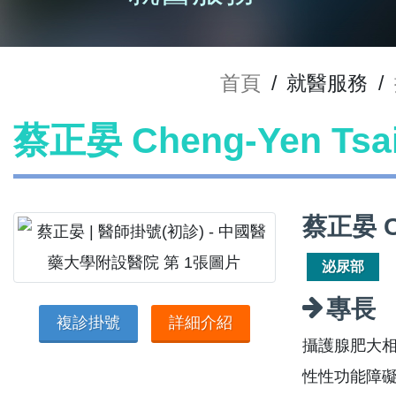
首頁
/
就醫服務
/
蔡正晏 Cheng-Yen Ts
蔡正晏 C
泌尿部
專長
複診掛號
詳細介紹
攝護腺肥大
性性功能障