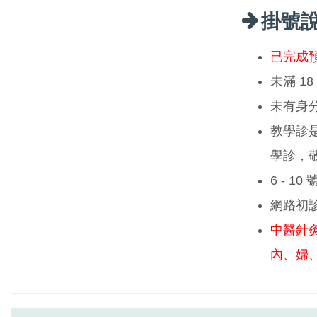
掛號
已完成
未滿 1
未有身
教學診
學診，
6 - 1
網路初
中醫針
內、婦